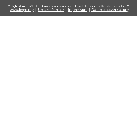
Mitglied im BVGD - Bundesverband der Gästeführer in Deutschland e. V.
-
www.bvgd.org
|
Unsere Partner
|
Impressum
|
Datenschutzerklärung