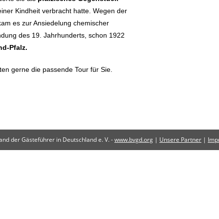
seiner Kindheit verbracht hatte. Wegen der
kam es zur Ansiedelung chemischer
ründung des 19. Jahrhunderts, schon 1922
nd-Pfalz.
en gerne die passende Tour für Sie.
nd der Gästeführer in Deutschland e. V. -
www.bvgd.org
|
Unsere Partner
|
Imp