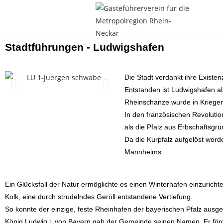
Stadtführungen - Ludwigshafen
Die Stadt verdankt ihre Existe
Entstanden ist Ludwigshafen a
Rheinschanze wurde in Kriegen
In den französischen Revolutio
als die Pfalz aus Erbschaftsg
Da die Kurpfalz aufgelöst wor
Mannheims.
Ein Glücksfall der Natur ermöglichte es einen Winterhafen einzurich
Kolk, eine durch strudelndes Geröll entstandene Vertiefung.
So konnte der einzige, feste Rheinhafen der bayerischen Pfalz ausg
König Ludwig l. von Bayern gab der Gemeinde seinen Namen. Er förd