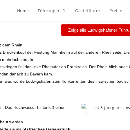
Home
Führungen
Gästeführer
Preise
Zeige alle Ludwigshafener Führ
nz dem Rhein.
ls Brückenkopf der Festung Mannheim auf der anderen Rheinseite. Di
 mehrfach zerstört.
nskriegen fiel das linke Rheinufer an Frankreich. Der Rhein blieb auch
ründen danach zu Bayern kam.
den war, wurde Ludwigshafen zum Konkurrenten des inzwischen badisc
ten. Das Hochwasser hinterließ einen
ebaut werden.
erte sie als
pfälzisches Gegenstück