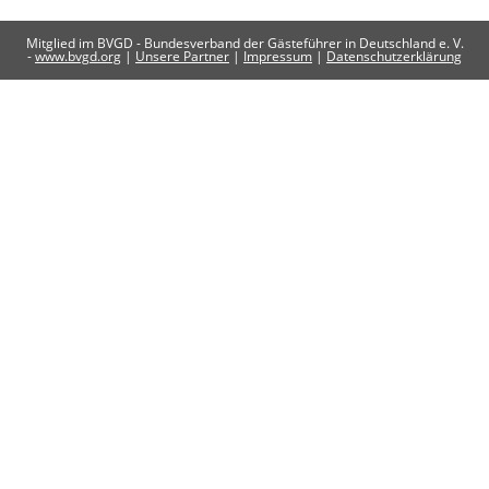
Mitglied im BVGD - Bundesverband der Gästeführer in Deutschland e. V.
-
www.bvgd.org
|
Unsere Partner
|
Impressum
|
Datenschutzerklärung