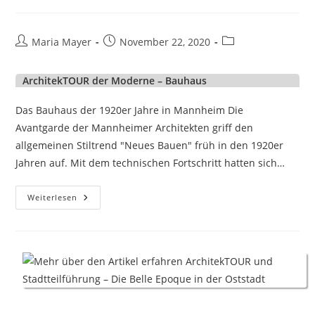
–
Vom
Barock
Bis
Beitrags-
Beitrag
Beitrags-
Maria Mayer
November 22, 2020
In
Autor:
veröffentlicht:
Kategorie:
Die
Moderne
In
ArchitekTOUR der Moderne – Bauhaus
Den
Quadraten
Das Bauhaus der 1920er Jahre in Mannheim Die
Avantgarde der Mannheimer Architekten griff den
allgemeinen Stiltrend "Neues Bauen" früh in den 1920er
Jahren auf. Mit dem technischen Fortschritt hatten sich…
ArchitekTOUR
Weiterlesen
Der
Moderne
–
Bauhaus