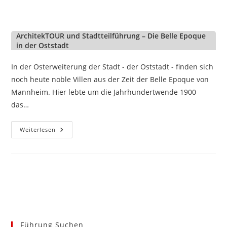
ArchitekTOUR und Stadtteilführung – Die Belle Epoque
in der Oststadt
In der Osterweiterung der Stadt - der Oststadt - finden sich
noch heute noble Villen aus der Zeit der Belle Epoque von
Mannheim. Hier lebte um die Jahrhundertwende 1900
das…
ArchitekTOUR
Weiterlesen
Und
Stadtteilführung
–
Die
Belle
Epoque
In
Der
Oststadt
Führung Suchen