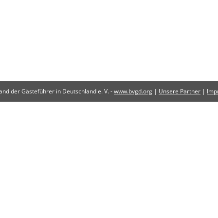
nd der Gästeführer in Deutschland e. V. -
www.bvgd.org
|
Unsere Partner
|
Imp