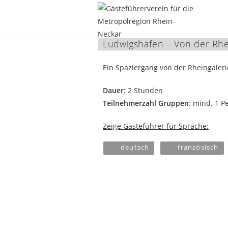
Ludwigshafen – Von der Rhei
Zum
Inhalt
Ein Spaziergang von der Rheingalerie
springen
Dauer
: 2 Stunden
Teilnehmerzahl Gruppen
: mind. 1 P
Zeige Gästeführer für Sprache:
deutsch
französisch